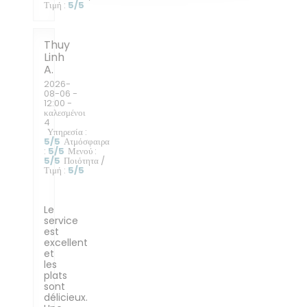
Τιμή
:
5
/5
Thuy
Linh
A
2026-
08-06
-
12:00 -
καλεσμένοι
4
Υπηρεσία
:
5
/5
Ατμόσφαιρα
:
5
/5
Μενού
:
5
/5
Ποιότητα /
Τιμή
:
5
/5
Le
service
est
excellent
et
les
plats
sont
délicieux.