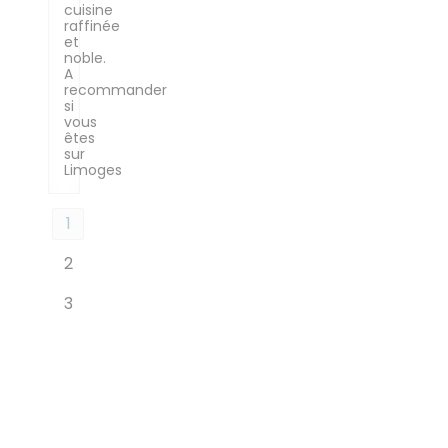
cuisine
raffinée
et
noble.
A
recommander
si
vous
êtes
sur
Limoges
1
2
3