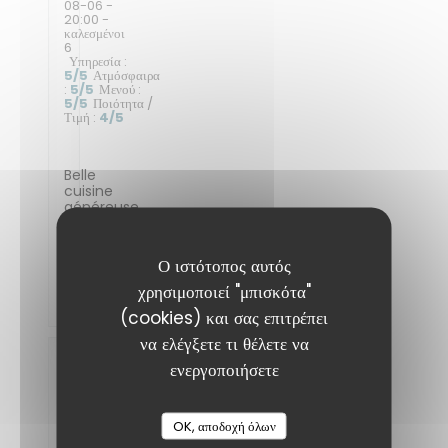
08-06
-
20:00 -
καλεσμένοι
6
Υπηρεσία
:
5
/5
Ατμόσφαιρα
:
5
/5
Μενού
:
5
/5
Ποιότητα /
Τιμή
:
4
/5
Belle
cuisine
généreuse
dans
une
ambiance
Ο ιστότοπος αυτός
efficace
et
χρησιμοποιεί "μπισκότα"
bienveillante
(cookies) και σας επιτρέπει
να ελέγξετε τι θέλετε να
ROMAIN
ενεργοποιήσετε
D
2026-
08-05
-
OK, αποδοχή όλων
19:30 -
καλεσμένοι