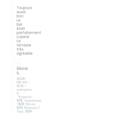
Toujours
aussi
bon
Le
bar
était
parfaitement
cuisiné
La
terrasse
très
agréable
liliane
S
2026-
08-04
-
12:15 -
καλεσμένοι
3
Υπηρεσία
:
5
/5
Ατμόσφαιρα
:
5
/5
Μενού
:
5
/5
Ποιότητα /
Τιμή
:
5
/5