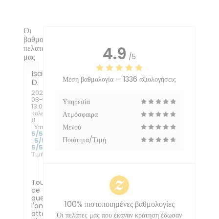
Οι
βαθμολογίες
πελατών
4.9
μας
/5
Isabelle
Μέση βαθμολογία —
1336 αξιολογήσεις
D
2026-
08-06
-
Υπηρεσία
13:00 -
καλεσμένοι
Ατμόσφαιρα
8
Υπηρεσία
:
Μενού
5
/5
Ατμόσφαιρα
Ποιότητα/Τιμή
:
5
/5
Μενού
:
5
/5
Ποιότητα /
Τιμή
:
4
/5
Tout
ce
que
100% πιστοποιημένες βαθμολογίες
l'on
attend
Οι πελάτες μας που έκαναν κράτηση έδωσαν