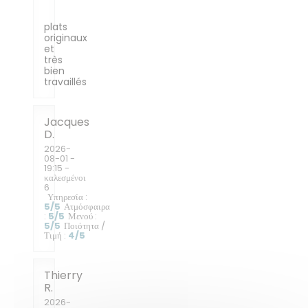
plats
originaux
et
très
bien
travaillés
Jacques
D
2026-
08-01
-
19:15 -
καλεσμένοι
6
Υπηρεσία
:
5
/5
Ατμόσφαιρα
:
5
/5
Μενού
:
5
/5
Ποιότητα /
Τιμή
:
4
/5
Thierry
R
2026-