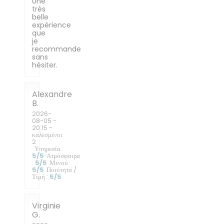
Une
très
belle
expérience
que
je
recommande
sans
hésiter.
Alexandre
B
2026-
08-05
-
20:15 -
καλεσμένοι
2
Υπηρεσία
:
5
/5
Ατμόσφαιρα
:
5
/5
Μενού
:
5
/5
Ποιότητα /
Τιμή
:
5
/5
Virginie
G