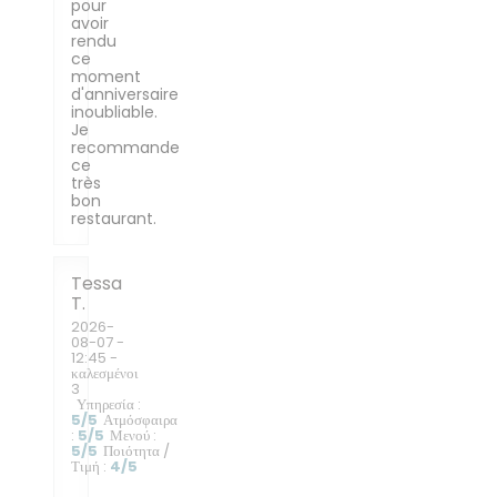
pour
avoir
rendu
ce
moment
d'anniversaire
inoubliable.
Je
recommande
ce
très
bon
restaurant.
Tessa
T
2026-
08-07
-
12:45 -
καλεσμένοι
3
Υπηρεσία
:
5
/5
Ατμόσφαιρα
:
5
/5
Μενού
:
5
/5
Ποιότητα /
Τιμή
:
4
/5