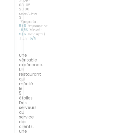
2026-
08-05
-
20:00 -
καλεσμένοι
3
Υπηρεσία
:
5
/5
Ατμόσφαιρα
:
5
/5
Μενού
:
5
/5
Ποιότητα /
Τιμή
:
5
/5
Une
véritable
expérience.
Un
restaurant
qui
mérité
le
5
étoiles.
Des
serveurs
au
service
des
clients,
une