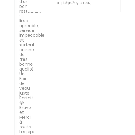
d'un
τη βαθμολογία τους
bon
restaurant
:
lieux
agréable,
service
impeccable
et
surtout
cuisine
de
très
bonne
qualité.
Un
Foie
de
veau
juste
Parfait
🤩
Bravo
et
Merci
à
toute
l'équipe