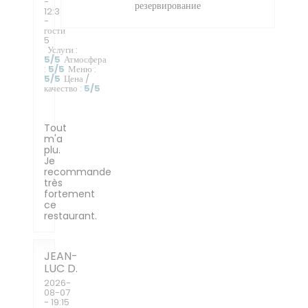
-
резервирование
12:30
-
гости
5
Услуги
:
5
/5
Атмосфера
:
5
/5
Меню
:
5
/5
Цена /
качество
:
5
/5
Tout
m'a
plu.
Je
recommande
très
fortement
ce
restaurant.
JEAN-
LUC
D
2026-
08-07
- 19:15