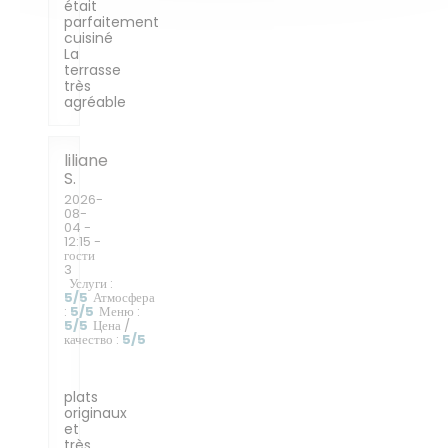
était
parfaitement
cuisiné
La
terrasse
très
agréable
liliane
S
2026-
08-
04
-
12:15 -
гости
3
Услуги
:
5
/5
Атмосфера
:
5
/5
Меню
:
5
/5
Цена /
качество
:
5
/5
plats
originaux
et
très