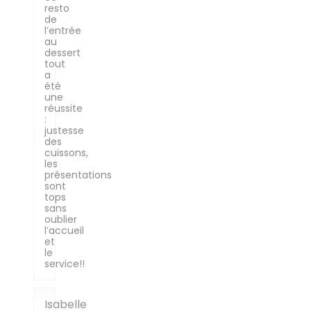
resto
de
l’entrée
au
dessert
tout
a
été
une
réussite
:
justesse
des
cuissons,
les
présentations
sont
tops
sans
oublier
l’accueil
et
le
service!!
Isabelle