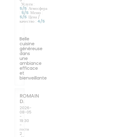
Услуги
:
5
/5
Атмосфера
:
5
/5
Меню
:
5
/5
Цена /
качество
:
4
/5
Belle
cuisine
généreuse
dans
une
ambiance
efficace
et
bienveillante
ROMAIN
D
2026-
08-05
-
19:30
-
гости
2