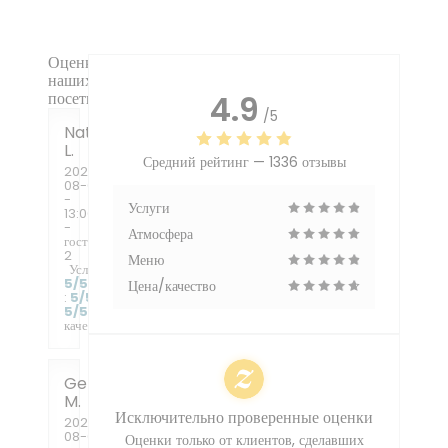
Оценки
наших
посетителей
4.9
/5
Natacha
L
Средний рейтинг —
1336 отзывы
2026-
08-06
-
Услуги
13:00
-
Атмосфера
гости
2
Меню
Услуги
:
5
/5
Атмосфера
Цена/качество
:
5
/5
Меню
:
5
/5
Цена /
качество
:
5
/5
Genevieve
M
Исключительно проверенные оценки
2026-
08-06
Оценки только от клиентов, сделавших