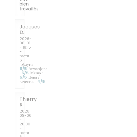
bien
travaillés
Jacques
D
2026-
08-01
- 19:15
-
гости
6
Услуги
:
5
/5
Атмосфера
:
5
/5
Меню
:
5
/5
Цена /
качество
:
4
/5
Thierry
R
2026-
08-06
-
20:00
-
гости
6