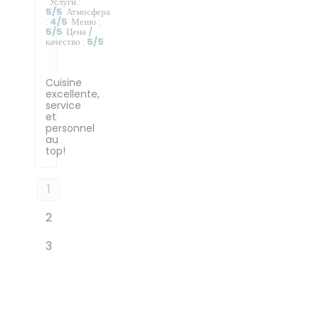
Услуги
:
5
/5
Атмосфера
:
4
/5
Меню
:
5
/5
Цена /
качество
:
5
/5
Cuisine
excellente,
service
et
personnel
au
top!
1
2
3