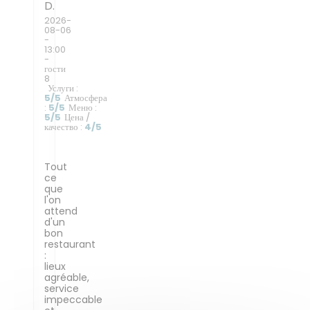
D
2026-
08-06
-
13:00
-
гости
8
Услуги
:
5
/5
Атмосфера
:
5
/5
Меню
:
5
/5
Цена /
качество
:
4
/5
Tout
ce
que
l'on
attend
d'un
bon
restaurant
:
lieux
agréable,
service
impeccable