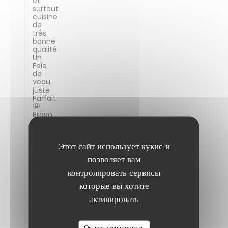
et
surtout
cuisine
de
très
bonne
qualité.
Un
Foie
de
veau
juste
Parfait
🤩
Bravo
et
Merci
à
Этот сайт использует кукис и
toute
l'équipe
позволяет вам
pour
контролировать сервисы
avoir
rendu
которые вы хотите
ce
moment
активировать
d'anniversaire
inoubliable.
Je
Ок, все активировать