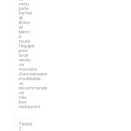
veau
juste
Parfait
🤩
Bravo
et
Merci
à
toute
l'équipe
pour
avoir
rendu
ce
moment
d'anniversaire
inoubliable.
Je
recommande
ce
très
bon
restaurant.
Tessa
T