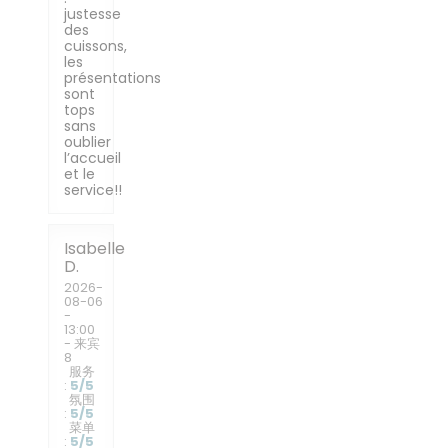
justesse
des
cuissons,
les
présentations
sont
tops
sans
oublier
l’accueil
et le
service!!
Isabelle
D
2026-
08-06
-
13:00
- 来宾
8
服务
:
5
/5
氛围
:
5
/5
菜单
:
5
/5