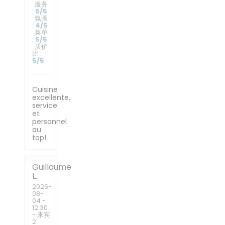
服务
:
5
/5
氛围
:
4
/5
菜单
:
5
/5
质价
比
:
5
/5
Cuisine
excellente,
service
et
personnel
au
top!
Guillaume
L
2026-
08-
04
-
12:30
- 来宾
2