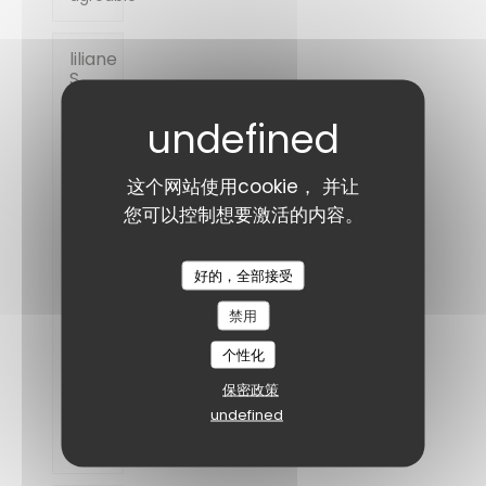
liliane
S
2026-
08-
04
-
12:15 -
来宾 3
服务
这个网站使用cookie， 并让
:
5
/5
氛围
您可以控制想要激活的内容。
:
5
/5
菜单
:
5
/5
质价
好的，全部接受
比
:
5
/5
禁用
个性化
plats
originaux
保密政策
et
très
undefined
bien
travaillés