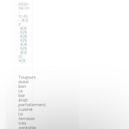
2026-
08-07
-
12:45
- 来宾
3
服务
:
5
/5
氛围
:
5
/5
菜单
:
5
/5
质价
比
:
4
/5
Toujours
aussi
bon
Le
bar
était
parfaitement
cuisiné
La
terrasse
très
agréable