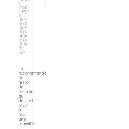
-
12:30
- 来宾
4
服务
:
5
/5
氛围
:
5
/5
菜单
:
5
/5
质价
比
:
5
/5
Je
recommande
ce
resto
de
l’entrée
au
dessert
tout
a
été
une
réussite
: