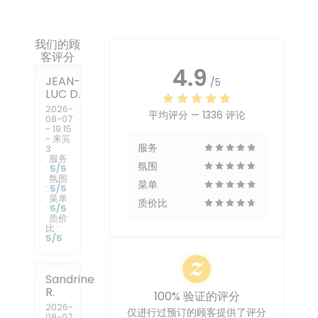
我们的顾
客评分
4.9
JEAN-
/5
LUC
D
2026-
平均评分 —
1336 评论
08-07
- 19:15
- 来宾
服务
3
服务
氛围
:
5
/5
氛围
菜单
:
5
/5
菜单
质价比
:
5
/5
质价
比
:
5
/5
Sandrine
R
100% 验证的评分
2026-
仅进行过预订的顾客提供了评分
08-07