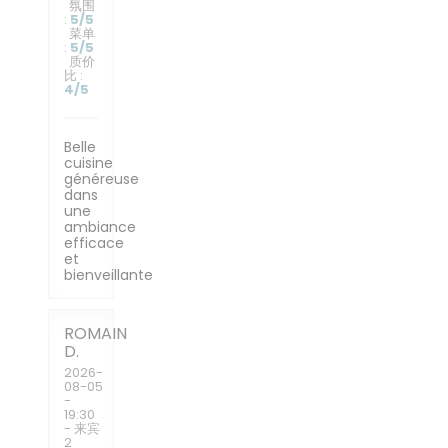
氛围
:
5
/5
菜单
:
5
/5
质价
比
:
4
/5
Belle
cuisine
généreuse
dans
une
ambiance
efficace
et
bienveillante
ROMAIN
D
2026-
08-05
-
19:30
- 来宾
2