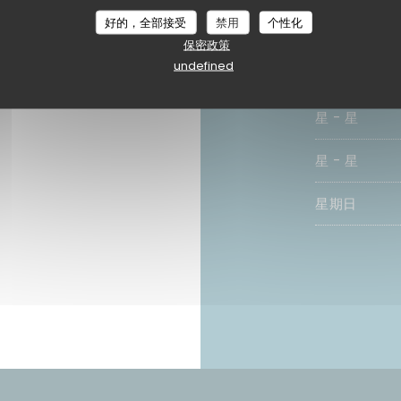
 午餐公式, 开放式厨房,
好的，全部接受
禁用
个性化
保密政策
ay, Titres餐厅（独特的le
undefined
星期一
运通
星
-
星
星
-
星
星期日