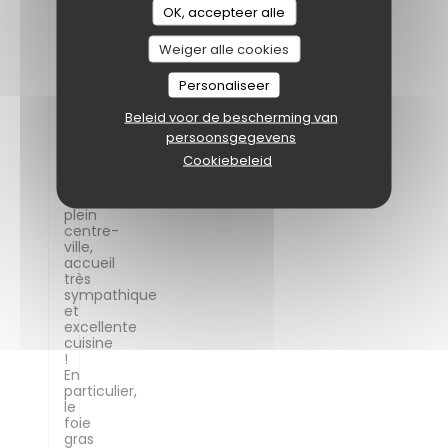
19:15 -
OK, accepteer alle
Gasten
2
Weiger alle cookies
Service
:
5
/5
Atmosfeer
:
5
/5
Keuken
:
Personaliseer
5
/5
Kwaliteit /
Prijs
:
5
/5
Beleid voor de bescherming van
persoonsgegevens
Cookiebeleid
Cadre
sympathique
en
plein
centre-
ville,
accueil
très
sympathique
et
excellente
cuisine
!
En
particulier,
le
foie
gras