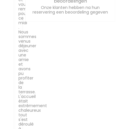
beoordelingen
vous
Onze klanten hebben na hun
remercier
reservering een beoordeling gegeven
pour
ce
midi
.
Nous
sommes
venus
déjeuner
avec
une
amie
et
avons
pu
profiter
de
la
terrasse.
L'accueil
était
extrêmement
chaleureux
tout
s'est
déroulé
à