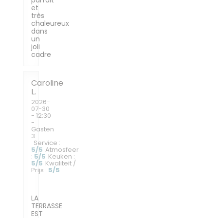
parfait
et
très
chaleureux
dans
un
joli
cadre
Caroline
L
2026-
07-30
- 12:30
-
Gasten
3
Service
:
5
/5
Atmosfeer
:
5
/5
Keuken
:
5
/5
Kwaliteit /
Prijs
:
5
/5
LA
TERRASSE
EST