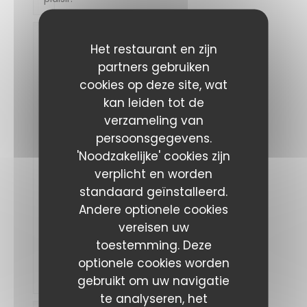
Apie
Het restaurant en zijn
A
partners gebruiken
2026-
08-04
cookies op deze site, wat
- 12:00
-
kan leiden tot de
Gasten
2
verzameling van
Service
:
5
/5
Atmosfeer
persoonsgegevens.
:
5
/5
Keuken
:
5
/5
Kwaliteit /
'Noodzakelijke' cookies zijn
Prijs
:
5
/5
verplicht en worden
standaard geïnstalleerd.
Nous
Andere optionele cookies
nous
sommes
vereisen uw
régalés
toestemming. Deze
pas
cher
optionele cookies worden
et
excellent
gebruikt om uw navigatie
te analyseren, het