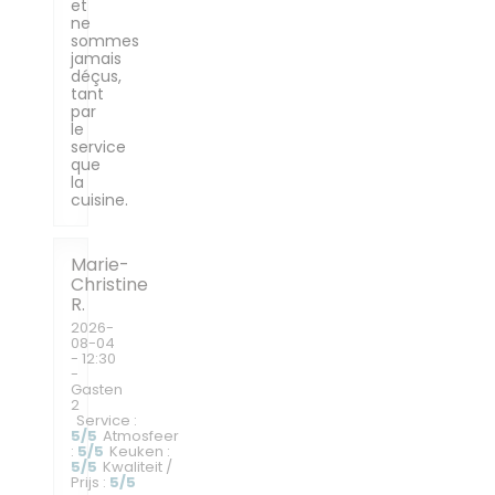
et
ne
sommes
jamais
déçus,
tant
par
le
service
que
la
cuisine.
Marie-
Christine
R
2026-
08-04
- 12:30
-
Gasten
2
Service
:
5
/5
Atmosfeer
:
5
/5
Keuken
:
5
/5
Kwaliteit /
Prijs
:
5
/5