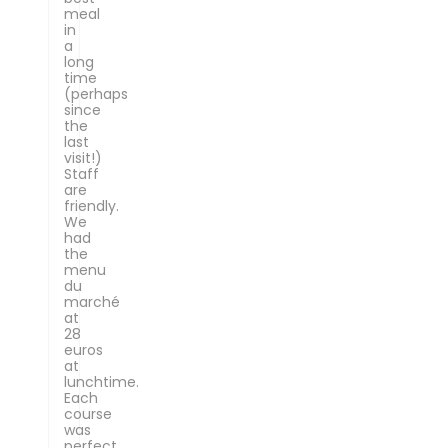
meal
in
a
long
time
(perhaps
since
the
last
visit!)
Staff
are
friendly.
We
had
the
menu
du
marché
at
28
euros
at
lunchtime.
Each
course
was
perfect.