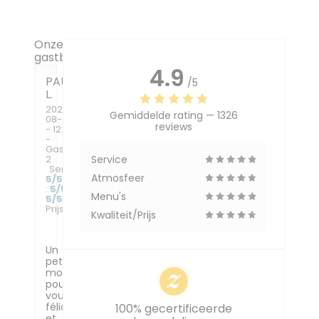
Onze
gastbeoordelingen
4.9
PAUTOU
/5
L
2026-
Gemiddelde rating —
1326
08-05
reviews
- 12:30
-
Gasten
2
Service
Service
:
Atmosfeer
5
/5
Atmosfeer
:
5
/5
Keuken
:
Menu's
5
/5
Kwaliteit /
Prijs
:
5
/5
Kwaliteit/Prijs
Un
petit
mot
pour
vous
féliciter
100% gecertificeerde
et