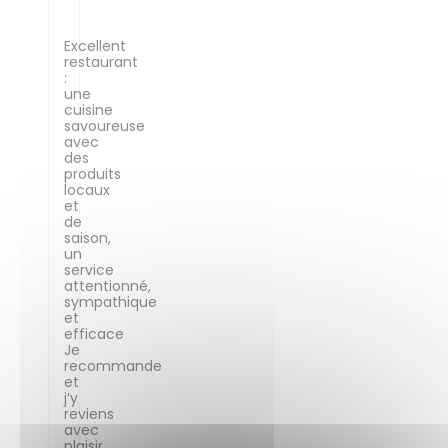
Excellent
restaurant
:
une
cuisine
savoureuse
avec
des
produits
locaux
et
de
saison,
un
service
attentionné,
sympathique
et
efficace
Je
recommande
et
j’y
reviens
avec
plaisir.