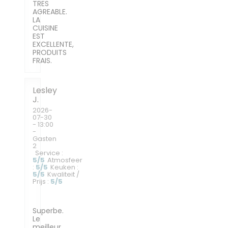
TRES
AGREABLE.
LA
CUISINE
EST
EXCELLENTE,
PRODUITS
FRAIS.
Lesley
J
2026-
07-30
- 13:00
-
Gasten
2
Service
:
5
/5
Atmosfeer
:
5
/5
Keuken
:
5
/5
Kwaliteit /
Prijs
:
5
/5
Superbe.
Le
meilleur