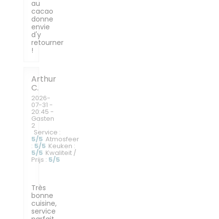
au
cacao
donne
envie
d'y
retourner
!
Arthur
C
2026-
07-31
-
20:45 -
Gasten
2
Service
:
5
/5
Atmosfeer
:
5
/5
Keuken
:
5
/5
Kwaliteit /
Prijs
:
5
/5
Très
bonne
cuisine,
service