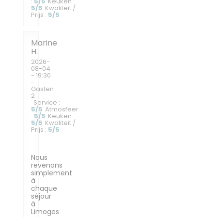
:
5
/5
Keuken
:
5
/5
Kwaliteit /
Prijs
:
5
/5
Marine
H
2026-
08-04
- 19:30
-
Gasten
2
Service
:
5
/5
Atmosfeer
:
5
/5
Keuken
:
5
/5
Kwaliteit /
Prijs
:
5
/5
Nous
revenons
simplement
à
chaque
séjour
à
Limoges