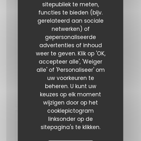
sitepubliek te meten,
agnes
F
functies te bieden (bijv.
2026-
gerelateerd aan sociale
08-04
- 13:30
netwerken) of
-
Gasten
gepersonaliseerde
5
Service
:
advertenties of inhoud
5
/5
Atmosfeer
:
5
/5
Keuken
weer te geven. Klik op 'OK,
:
5
/5
Kwaliteit /
accepteer alle', 'Weiger
Prijs
:
5
/5
alle' of 'Personaliseer' om
uw voorkeuren te
Excellent
repas
beheren. U kunt uw
Très
keuzes op elk moment
bon
accueil
wijzigen door op het
cookiepictogram
Jean-
linksonder op de
Guy
sitepagina's te klikken.
H
2026-
08-01
-