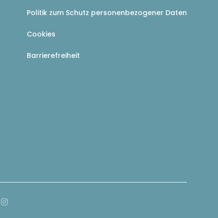
Politik zum Schutz personenbezogener Daten
Cookies
Barrierefreiheit
cebook ((öffnet ein neues Fenster))
Instagram ((öffnet ein neues Fenster))