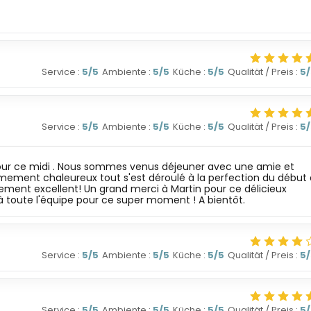
Service
:
5
/5
Ambiente
:
5
/5
Küche
:
5
/5
Qualität / Preis
:
5
Service
:
5
/5
Ambiente
:
5
/5
Küche
:
5
/5
Qualität / Preis
:
5
 pour ce midi . Nous sommes venus déjeuner avec une amie et
trêmement chaleureux tout s'est déroulé à la perfection du début
plement excellent! Un grand merci à Martin pour ce délicieux
à toute l'équipe pour ce super moment ! A bientôt.
Service
:
5
/5
Ambiente
:
5
/5
Küche
:
5
/5
Qualität / Preis
:
5
Service
:
5
/5
Ambiente
:
5
/5
Küche
:
5
/5
Qualität / Preis
:
5