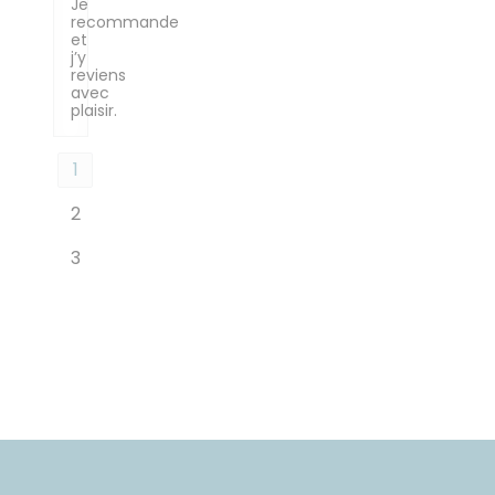
Je
recommande
et
j’y
reviens
avec
plaisir.
1
2
3