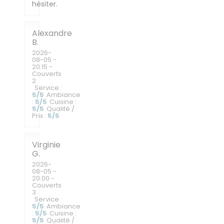
hésiter.
Alexandre
B
2026-
08-05
-
20:15 -
Couverts
2
Service
:
5
/5
Ambiance
:
5
/5
Cuisine
:
5
/5
Qualité /
Prix
:
5
/5
Virginie
G
2026-
08-05
-
20:00 -
Couverts
3
Service
:
5
/5
Ambiance
:
5
/5
Cuisine
:
5
/5
Qualité /