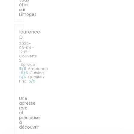
vous
êtes
sur
Limoges
laurence
D
2026-
08-04
-
12:15 -
Couverts
2
Service
:
5
/5
Ambiance
:
5
/5
Cuisine
:
5
/5
Qualité /
Prix
:
5
/5
Une
adresse
rare
et
précieuse
à
découvrir