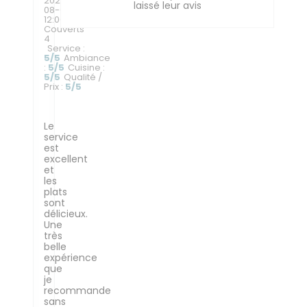
2026-
laissé leur avis
08-06
-
12:00 -
Couverts
4
Service
:
5
/5
Ambiance
:
5
/5
Cuisine
:
5
/5
Qualité /
Prix
:
5
/5
Le
service
est
excellent
et
les
plats
sont
délicieux.
Une
très
belle
expérience
que
je
recommande
sans