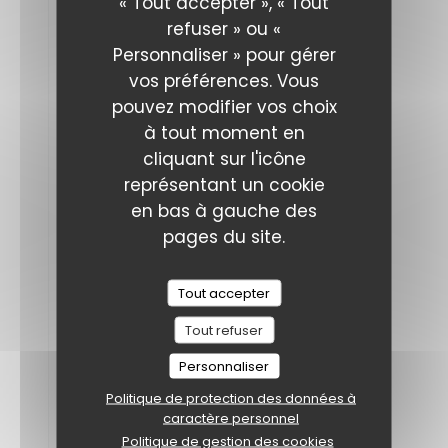
« Tout accepter », « Tout
terrasse.
L'accueil
refuser » ou «
était
extrêmement
Personnaliser » pour gérer
chaleureux
vos préférences. Vous
tout
s'est
pouvez modifier vos choix
déroulé
à
à tout moment en
la
cliquant sur l'icône
perfection
du
représentant un cookie
début
en bas à gauche des
à
la
pages du site.
fin.
Quant
au
repas,
Tout accepter
toujours
à
Tout refuser
son
égal,tout
Personnaliser
simplement
excellent!
Politique de protection des données à
Un
grand
caractère personnel
merci
Politique de gestion des cookies