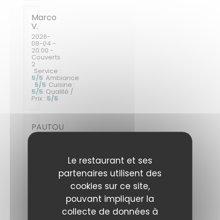
Marco
V
2026-
08-04
-
20:00 -
Couverts
2
Service
:
5
/5
Ambiance
:
5
/5
Cuisine
:
5
/5
Qualité /
Prix
:
5
/5
PAUTOU
L
2026-
08-05
-
Le restaurant et ses
12:30 -
Couverts
partenaires utilisent des
2
Service
:
cookies sur ce site,
5
/5
Ambiance
:
5
/5
Cuisine
:
pouvant impliquer la
5
/5
Qualité /
Prix
:
5
/5
collecte de données à