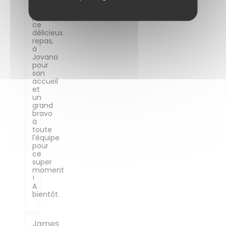
à
Martin
pour
ce
délicieux
repas,
à
Jovana
pour
son
accueil
et
un
grand
bravo
à
toute
l'équipe
pour
ce
super
moment
!
A
bientôt.
James