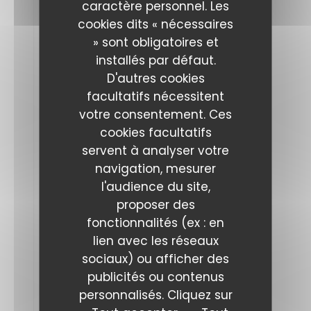
caractère personnel. Les
cookies dits « nécessaires
Un
petit
» sont obligatoires et
mot
pour
installés par défaut.
vous
D'autres cookies
féliciter
et
facultatifs nécessitent
vous
remercier
votre consentement. Ces
pour
cookies facultatifs
ce
midi
servent à analyser votre
.
navigation, mesurer
Nous
sommes
l'audience du site,
venus
déjeuner
proposer des
avec
fonctionnalités (ex : en
une
amie
lien avec les réseaux
et
avons
sociaux) ou afficher des
pu
publicités ou contenus
profiter
de
personnalisés. Cliquez sur
la