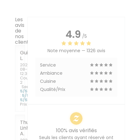
Les
avis
de
4.9
nos
/5
clients
Note moyenne —
1326 avis
Guillaume
L
2026-
Service
08-04
-
Ambiance
12:30 -
Couverts
Cuisine
2
Service
:
Qualité/Prix
5
/5
Ambiance
:
5
/5
Cuisine
:
5
/5
Qualité /
Prix
:
5
/5
Thuy
Linh
100% avis vérifiés
A
Seuls les clients ayant réservé ont