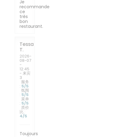
Je
recommande
ce
très
bon
restaurant.
Tessa
T
2026-
08-07
-
12:45
- 来宾
3
服务
:
5
/5
氛围
:
5
/5
菜单
:
5
/5
质价
比
:
4
/5
Toujours