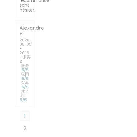
recommande
sans
hésiter.
Alexandre
B
2026-
08-05
-
20:15
- 来宾
2
服务
:
5
/5
氛围
:
5
/5
菜单
:
5
/5
质价
比
:
5
/5
1
2