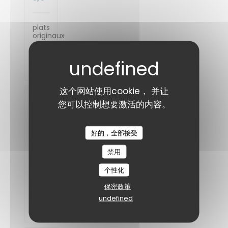
plats
originaux
et
très
bien
travaillés
这个网站使用cookie， 并让
Jacques
您可以控制想要激活的内容。
D
2026-
08-01
- 19:15
好的，全部接受
- 来宾
6
禁用
服务
:
5
/5
氛围
个性化
:
5
/5
菜单
保密政策
:
5
/5
质价
undefined
比
:
4
/5