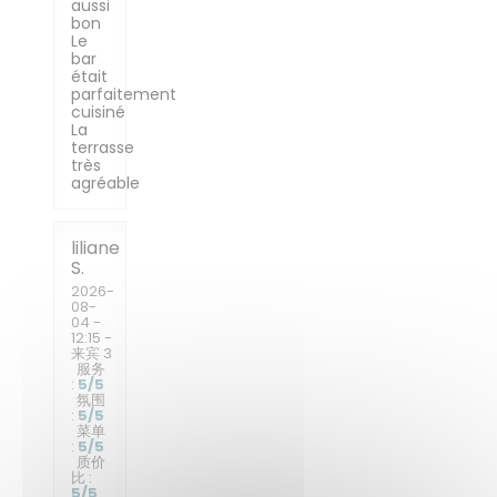
aussi
bon
Le
bar
était
parfaitement
cuisiné
La
terrasse
très
agréable
liliane
S
2026-
08-
04
-
12:15 -
来宾 3
服务
:
5
/5
氛围
:
5
/5
菜单
:
5
/5
质价
比
:
5
/5