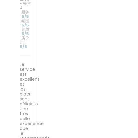
- 来宾
4
服务
:
5
/5
氛围
:
5
/5
菜单
:
5
/5
质价
比
:
5
/5
Le
service
est
excellent
et
les
plats
sont
délicieux.
Une
très
belle
expérience
que
je