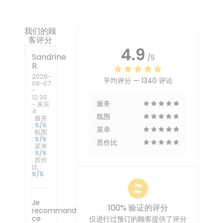
我们的顾
客评分
4.9
Sandrine
/5
R
2026-
平均评分 —
1340 评论
08-07
-
12:30
服务
- 来宾
4
氛围
服务
:
5
/5
菜单
氛围
:
5
/5
质价比
菜单
:
5
/5
质价
比
:
5
/5
Je
100% 验证的评分
recommande
ce
仅进行过预订的顾客提供了评分