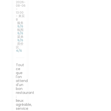
2026-
08-06
-
13:00
- 来宾
8
服务
:
5
/5
氛围
:
5
/5
菜单
:
5
/5
质价
比
:
4
/5
Tout
ce
que
l'on
attend
d'un
bon
restaurant
:
lieux
agréable,
service