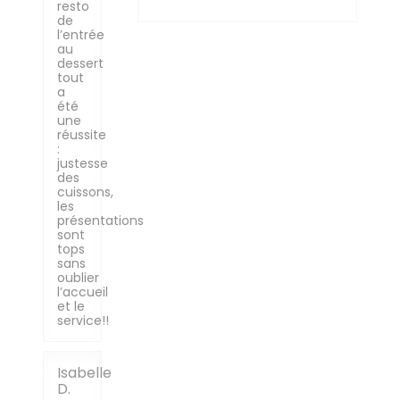
resto
de
l’entrée
au
dessert
tout
a
été
une
réussite
:
justesse
des
cuissons,
les
présentations
sont
tops
sans
oublier
l’accueil
et le
service!!
Isabelle
D