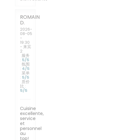
ROMAIN
D
2026-
08-05
-
19:30
- 来宾
2
服务
:
5
/5
氛围
:
4
/5
菜单
:
5
/5
质价
比
:
5
/5
Cuisine
excellente,
service
et
personnel
au
top!