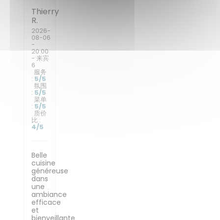
Thierry
R
2026-
08-06
-
20:00
- 来宾
6
服务
:
5
/5
氛围
:
5
/5
菜单
:
5
/5
质价
比
:
4
/5
Belle
cuisine
généreuse
dans
une
ambiance
efficace
et
bienveillante