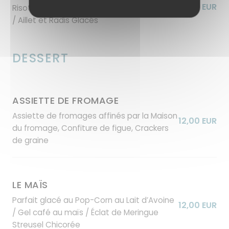
22,00 EUR
Risotto de Blé vert Fumé / Abricots Confits
/ Aillet et Radis Glacés
DESSERT
ASSIETTE DE FROMAGE
Assiette de fromages affinés par la Maison
12,00 EUR
du fromage, Confiture de figue, Crackers
de graine
LE MAÏS
Parfait glacé au Pop-Corn au Lait d’Avoine
12,00 EUR
/ Gel café au maïs / Éclat de Meringue
Streusel Chicorée