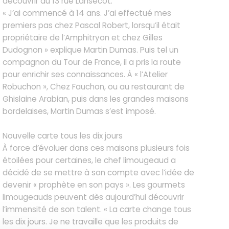
découvrir au 13 rue Lansecot.
« J’ai commencé à 14 ans. J’ai effectué mes
premiers pas chez Pascal Robert, lorsqu’il était
propriétaire de l’Amphitryon et chez Gilles
Dudognon » explique Martin Dumas. Puis tel un
compagnon du Tour de France, il a pris la route
pour enrichir ses connaissances. À « l’Atelier
Robuchon », Chez Fauchon, ou au restaurant de
Ghislaine Arabian, puis dans les grandes maisons
bordelaises, Martin Dumas s’est imposé.
Nouvelle carte tous les dix jours
À force d’évoluer dans ces maisons plusieurs fois
étoilées pour certaines, le chef limougeaud a
décidé de se mettre à son compte avec l’idée de
devenir « prophète en son pays ». Les gourmets
limougeauds peuvent dès aujourd’hui découvrir
l’immensité de son talent. « La carte change tous
les dix jours. Je ne travaille que les produits de