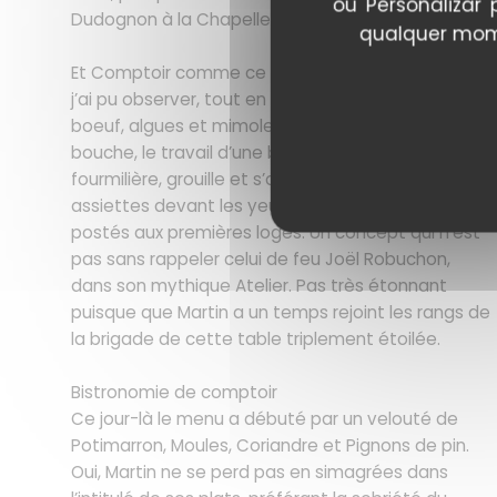
ou 'Personalizar
Dudognon à la Chapelle Saint-Martin, à Nieul.
qualquer mome
Et Comptoir comme ce comptoir, du haut duquel
j’ai pu observer, tout en savourant un Tartare de
boeuf, algues et mimolette en guise mise en
bouche, le travail d’une brigade qui, telle une
fourmilière, grouille et s’active pour dresser les
assiettes devant les yeux admiratifs des clients
postés aux premières loges. Un concept qui n’est
pas sans rappeler celui de feu Joël Robuchon,
dans son mythique Atelier. Pas très étonnant
puisque que Martin a un temps rejoint les rangs de
la brigade de cette table triplement étoilée.
Bistronomie de comptoir
Ce jour-là le menu a débuté par un velouté de
Potimarron, Moules, Coriandre et Pignons de pin.
Oui, Martin ne se perd pas en simagrées dans