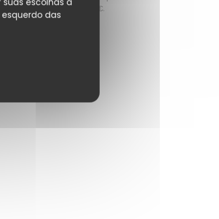
r suas escolhas a
entrée, plat, dessert à 23 €.
r esquerdo das
LER O ARTIGO
((ABRE NUMA NOVA JANELA))