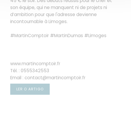
45 € le soir. Des débuts réussis pour le chef et
son équipe, qui ne manquent ni de projets ni
d’ambition pour que l'adresse devienne
incontournable à Limoges.
#MartinComptoir #MartinDumas #Limoges
www.martincomptoir.fr
Tél. : 0555342553
Email : contact@martincomptoir.fr
LER O ARTIGO
((ABRE NUMA NOVA JANELA))