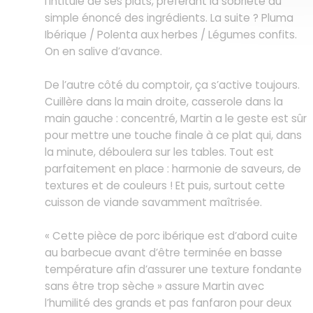
l’intitulé de ses plats, préférant la sobriété du
simple énoncé des ingrédients. La suite ? Pluma
Ibérique / Polenta aux herbes / Légumes confits.
On en salive d’avance.
De l’autre côté du comptoir, ça s’active toujours.
Cuillère dans la main droite, casserole dans la
main gauche : concentré, Martin a le geste est sûr
pour mettre une touche finale à ce plat qui, dans
la minute, déboulera sur les tables. Tout est
parfaitement en place : harmonie de saveurs, de
textures et de couleurs ! Et puis, surtout cette
cuisson de viande savamment maîtrisée.
« Cette pièce de porc ibérique est d’abord cuite
au barbecue avant d’être terminée en basse
température afin d’assurer une texture fondante
sans être trop sèche » assure Martin avec
l’humilité des grands et pas fanfaron pour deux