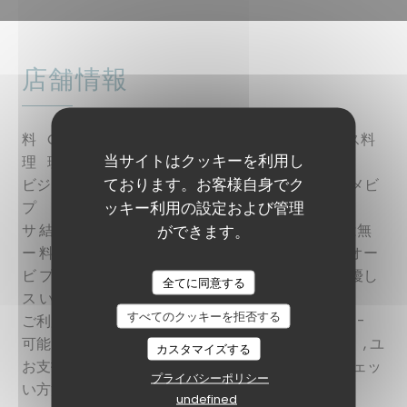
店舗情報
料
Cuisine Française , ファイン料理, 現代フランス料
当サイトはクッキーを利用し
理
理, グルメ
ております。お客様自身でク
ビジネスタイ
ビストロ＆ガストロレストラン, グルメビ
ッキー利用の設定および管理
プ
ストロ
サ
結婚式, グループ, リクエストに応じてグルテンは無
ができます。
ー
料, 食べ物とワインの試飲, ランチフォーミュラ, オー
ビ
プンキッチン, 暖かく現代的な環境, 洗礼, 動物に優し
全てに同意する
ス
い, 我々は予約を受け入れる
すべてのクッキーを拒否する
ご利用
電子レストランチケット, アップルペイ, EN -
可能な
Titresレストラン（ユニークなル・ミディ）, ユ
カスタマイズする
お支払
ーロカード /マスターカード, 現金, ビザ, チェッ
プライバシーポリシー
い方法
ク, アメックス
undefined