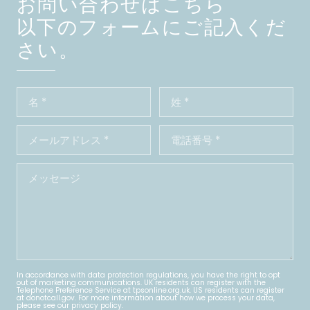
お問い合わせはこちら
以下のフォームにご記入くだ
さい。
In accordance with data protection regulations, you have the right to opt
out of marketing communications. UK residents can register with the
Telephone Preference Service at
tpsonline.org.uk
. US residents can register
at
donotcall.gov
. For more information about how we process your data,
please see our
privacy policy
.