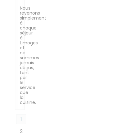
Nous
revenons
simplement
à
chaque
séjour
à
Limoges
et
ne
sommes
jamais
déçus,
tant
par
le
service
que
la
cuisine.
1
2