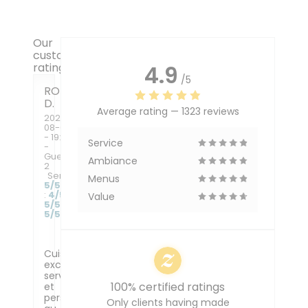
Our
customer
ratings
4.9
/5
ROMAIN
D
Average rating —
1323 reviews
2026-
08-05
- 19:30
Service
-
Guests
Ambiance
2
Service
:
Menus
5
/5
Ambiance
:
4
/5
Food
:
Value
5
/5
Value
:
5
/5
Cuisine
excellente,
service
100% certified ratings
et
personnel
Only clients having made