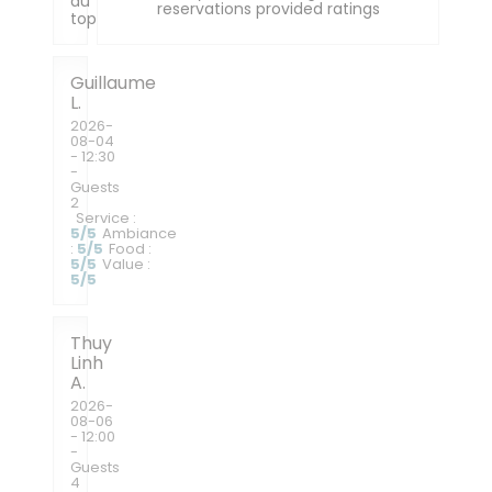
au
reservations provided ratings
top!
Guillaume
L
2026-
08-04
- 12:30
-
Guests
2
Service
:
5
/5
Ambiance
:
5
/5
Food
:
5
/5
Value
:
5
/5
Thuy
Linh
A
2026-
08-06
- 12:00
-
Guests
4