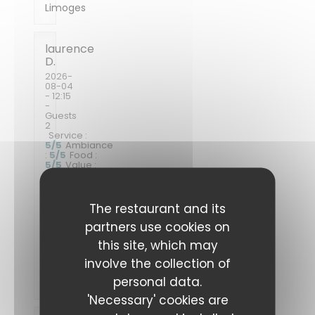
Limoges
laurence
D
2026-
08-04
- 12:15
-
Guests
2
Service
:
5
/5
Ambiance
:
5
/5
Food
:
5
/5
Value
:
5
/5
The restaurant and its
Une
partners use cookies on
adresse
rare
this site, which may
et
précieuse
involve the collection of
à
personal data.
découvrir
'Necessary' cookies are