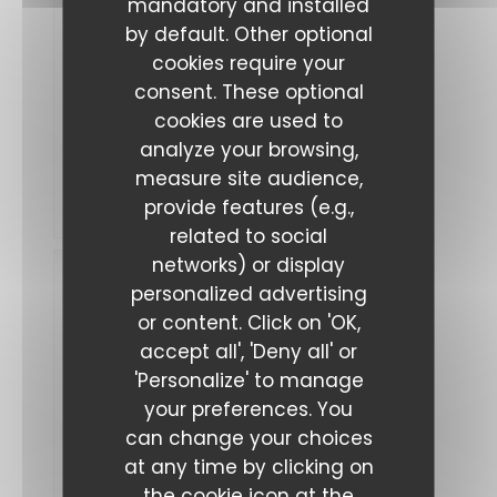
mandatory and installed
Marco
by default. Other optional
V
2026-
cookies require your
08-04
- 20:00
consent. These optional
-
cookies are used to
Guests
2
analyze your browsing,
Service
:
5
/5
Ambiance
measure site audience,
:
5
/5
Food
:
5
/5
Value
:
provide features (e.g.,
5
/5
related to social
networks) or display
PAUTOU
personalized advertising
L
or content. Click on 'OK,
2026-
08-05
accept all', 'Deny all' or
- 12:30
-
'Personalize' to manage
Guests
2
your preferences. You
Service
:
5
/5
Ambiance
can change your choices
:
5
/5
Food
:
5
/5
Value
:
at any time by clicking on
5
/5
the cookie icon at the