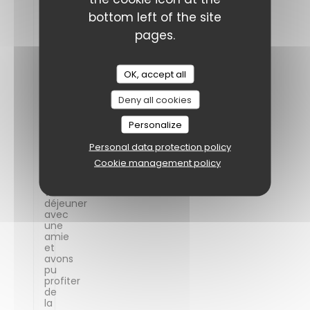
bottom left of the site
Un
pages.
petit
mot
pour
vous
OK, accept all
féliciter
et
Deny all cookies
vous
remercier
Personalize
pour
ce
Personal data protection policy
midi
.
Cookie management policy
Nous
sommes
venus
déjeuner
avec
une
amie
et
avons
pu
profiter
de
la