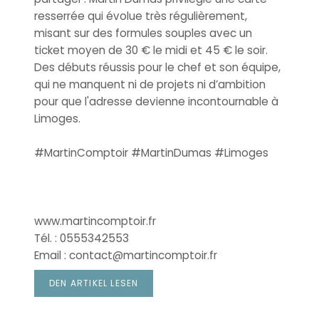
resserrée qui évolue très régulièrement,
misant sur des formules souples avec un
ticket moyen de 30 € le midi et 45 € le soir.
Des débuts réussis pour le chef et son équipe,
qui ne manquent ni de projets ni d’ambition
pour que l'adresse devienne incontournable à
Limoges.
#MartinComptoir #MartinDumas #Limoges
www.martincomptoir.fr
Tél. : 0555342553
Email : contact@martincomptoir.fr
DEN ARTIKEL LESEN
((ÖFFNET EIN NEUES FENSTER))