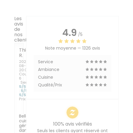
Les
avis
de
4.9
nos
/5
clients
Note moyenne —
1326 avis
Thierry
R
2026-
Service
08-06
-
Ambiance
20:00 -
Couverts
Cuisine
6
Service
:
Qualité/Prix
5
/5
Ambiance
:
5
/5
Cuisine
:
5
/5
Qualité /
Prix
:
4
/5
Belle
cuisine
100% avis vérifiés
généreuse
dans
Seuls les clients ayant réservé ont