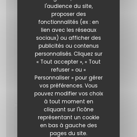
D
l'audience du site,
2026-
proposer des
08-04
-
12:15 -
fonctionnalités (ex : en
Couverts
2
lien avec les réseaux
Service
:
5
/5
Ambiance
sociaux) ou afficher des
:
5
/5
Cuisine
:
publicités ou contenus
5
/5
Qualité /
Prix
:
5
/5
personnalisés. Cliquez sur
« Tout accepter », « Tout
Une
refuser » ou «
adresse
rare
Personnaliser » pour gérer
et
vos préférences. Vous
précieuse
à
pouvez modifier vos choix
découvrir
à tout moment en
cliquant sur l'icône
Marco
représentant un cookie
V
en bas à gauche des
2026-
08-04
-
pages du site.
20:00 -