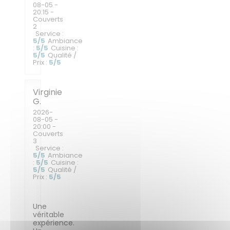
08-05
-
20:15 -
Couverts
2
Service
:
5
/5
Ambiance
:
5
/5
Cuisine
:
5
/5
Qualité /
Prix
:
5
/5
Virginie
G
2026-
08-05
-
20:00 -
Couverts
3
Service
:
5
/5
Ambiance
:
5
/5
Cuisine
:
5
/5
Qualité /
Prix
:
5
/5
Une
véritable
expérience.