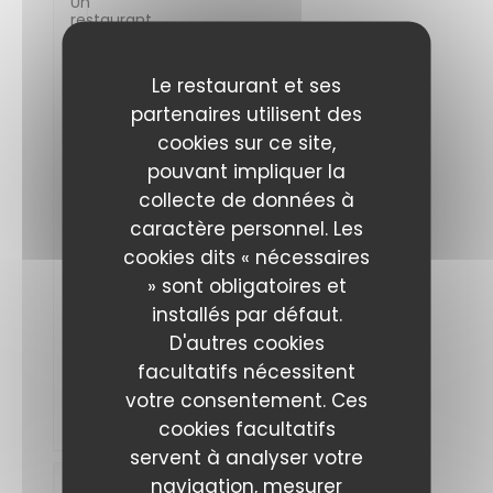
Un
restaurant
qui
mérité
le
Le restaurant et ses
5
étoiles.
partenaires utilisent des
Des
cookies sur ce site,
serveurs
au
pouvant impliquer la
service
des
collecte de données à
clients,
caractère personnel. Les
une
cuisine
cookies dits « nécessaires
raffinée
» sont obligatoires et
et
noble.
installés par défaut.
A
recommander
D'autres cookies
si
facultatifs nécessitent
vous
êtes
votre consentement. Ces
sur
Limoges
cookies facultatifs
servent à analyser votre
navigation, mesurer
laurence