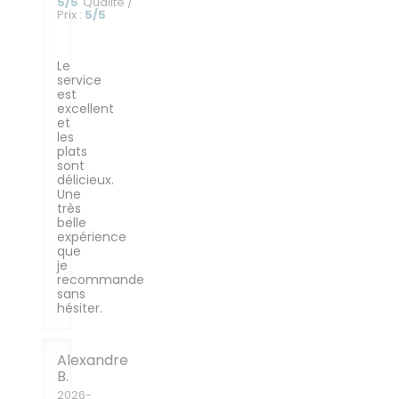
5
/5
Qualité /
Prix
:
5
/5
Le
service
est
excellent
et
les
plats
sont
délicieux.
Une
très
belle
expérience
que
je
recommande
sans
hésiter.
Alexandre
B
2026-