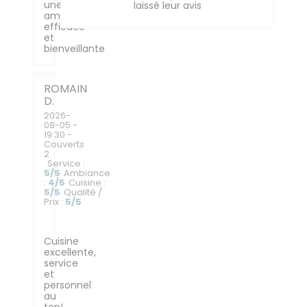
une
laissé leur avis
ambiance
efficace
et
bienveillante
ROMAIN
D
2026-
08-05
-
19:30 -
Couverts
2
Service
:
5
/5
Ambiance
:
4
/5
Cuisine
:
5
/5
Qualité /
Prix
:
5
/5
Cuisine
excellente,
service
et
personnel
au