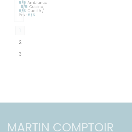
5
/5
Ambiance
:
5
/5
Cuisine
:
5
/5
Qualité /
Prix
:
5
/5
1
2
3
MARTIN COMPTOIR