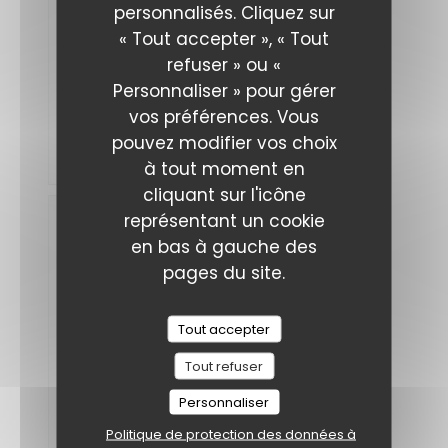
personnalisés. Cliquez sur
D
2026-
« Tout accepter », « Tout
08-01
-
refuser » ou «
19:15 -
Couverts
Personnaliser » pour gérer
6
Service
:
vos préférences. Vous
5
/5
Ambiance
:
5
/5
Cuisine
:
pouvez modifier vos choix
5
/5
Qualité /
Prix
:
4
/5
à tout moment en
cliquant sur l'icône
Thierry
représentant un cookie
R
en bas à gauche des
2026-
pages du site.
08-06
-
20:00 -
Couverts
6
Service
:
Tout accepter
5
/5
Ambiance
:
5
/5
Cuisine
:
Tout refuser
5
/5
Qualité /
Prix
:
4
/5
Personnaliser
Politique de protection des données à
Belle