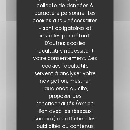
très
collecte de données à
agréable
caractère personnel. Les
cookies dits « nécessaires
liliane
» sont obligatoires et
S
installés par défaut.
2026-
08-04
-
D'autres cookies
12:15 -
Couverts
facultatifs nécessitent
3
Service
:
votre consentement. Ces
5
/5
Ambiance
:
5
/5
Cuisine
:
cookies facultatifs
5
/5
Qualité /
Prix
:
5
/5
servent à analyser votre
navigation, mesurer
l'audience du site,
plats
originaux
proposer des
et
très
fonctionnalités (ex : en
bien
lien avec les réseaux
travaillés
sociaux) ou afficher des
publicités ou contenus
Jacques