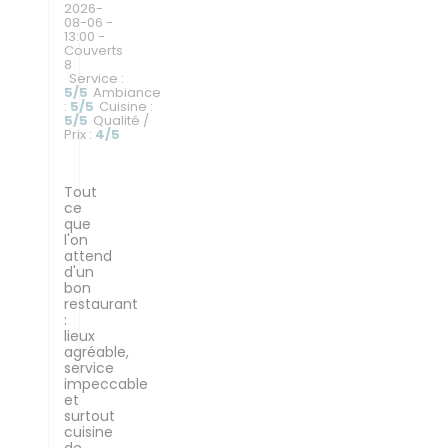
2026-
08-06
-
13:00 -
Couverts
8
Service
:
5
/5
Ambiance
:
5
/5
Cuisine
:
5
/5
Qualité /
Prix
:
4
/5
Tout
ce
que
l'on
attend
d'un
bon
restaurant
:
lieux
agréable,
service
impeccable
et
surtout
cuisine