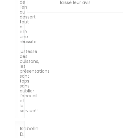
de
laissé leur avis
l’entrée
au
dessert
tout
a
été
une
réussite
:
justesse
des
cuissons,
les
présentations
sont
tops
sans
oublier
l’accueil
et
le
service!!
Isabelle
D