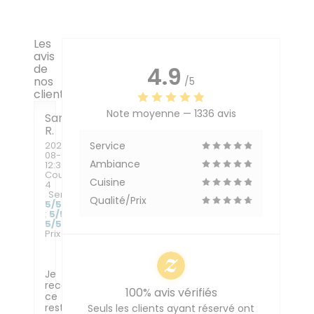
Les
avis
de
4.9
nos
/5
clients
Note moyenne —
1336 avis
Sandrine
R
2026-
Service
08-07
-
Ambiance
12:30 -
Couverts
Cuisine
4
Service
:
Qualité/Prix
5
/5
Ambiance
:
5
/5
Cuisine
:
5
/5
Qualité /
Prix
:
5
/5
Je
recommande
100% avis vérifiés
ce
resto
Seuls les clients ayant réservé ont